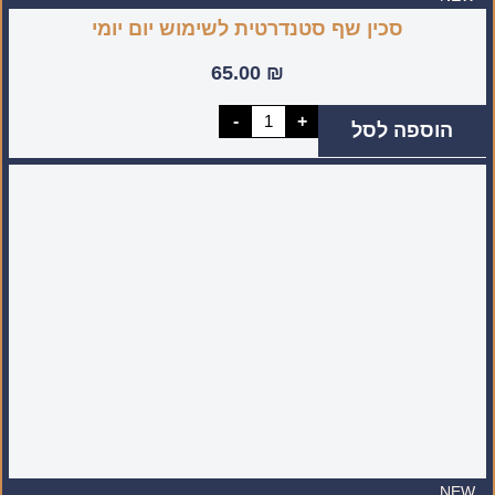
סכין שף סטנדרטית לשימוש יום יומי
65.00
₪
כמות
-
+
הוספה לסל
של
סכין
שף
סטנדרטית
לשימוש
יום
יומי
NEW