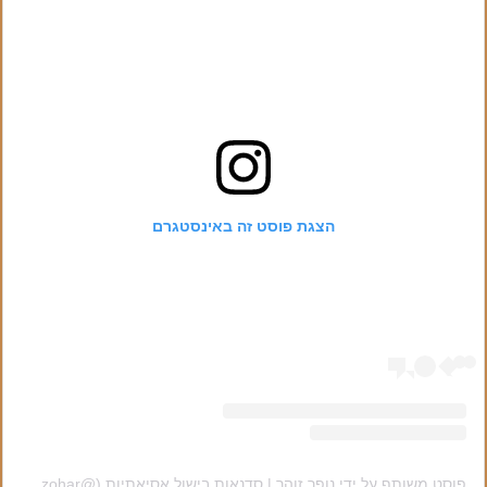
הצגת פוסט זה באינסטגרם
פוסט משותף על ידי ‏‎נופר זוהר | סדנאות בישול אסיאתיות‎‏ (@‏‎nofar_zohar‎‏)