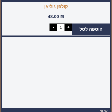
קולפן גוליאן
48.00
₪
כמות
-
+
הוספה לסל
של
קולפן
גוליאן
NEW