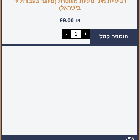
רביעיית מיני סיניות מעוטרת (מיוצר בעבודת יד
בישראל)
99.00
₪
כמות
-
+
הוספה לסל
של
רביעיית
מיני
סיניות
מעוטרת
(מיוצר
בעבודת
יד
בישראל)
NEW