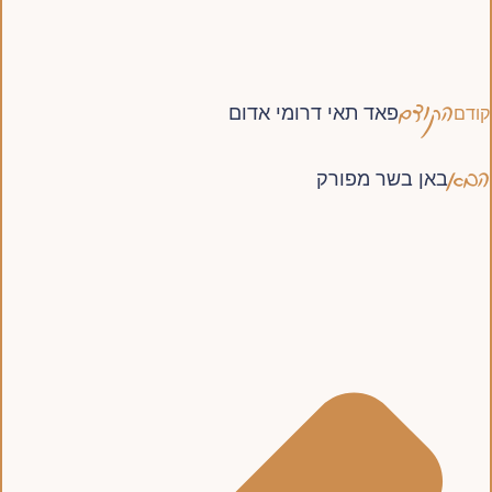
הקודם
פאד תאי דרומי אדום
קודם
הבא
באן בשר מפורק