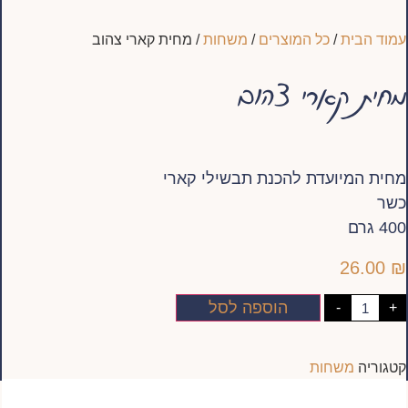
עמוד הבית
/
כל המוצרים
/
משחות
/ מחית קארי צהוב
מחית קארי צהוב
מחית המיועדת להכנת תבשילי קארי
כשר
400 גרם
26.00
₪
כמות
הוספה לסל
-
+
של
מחית
קארי
צהוב
קטגוריה
משחות