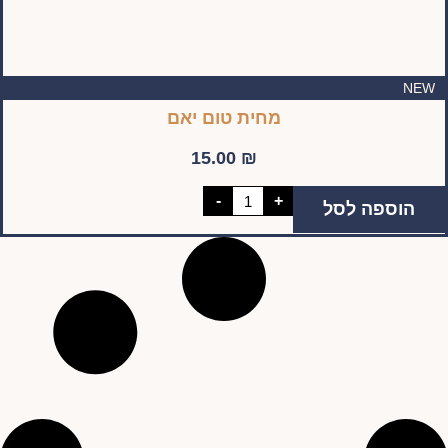
NEW
מחית טום יאם
15.00
₪
כמות
-
+
הוספה לסל
של
מחית
טום
יאם