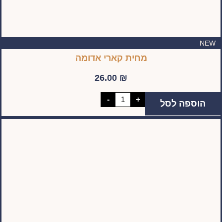
NEW
מחית קארי אדומה
26.00
₪
כמות
-
+
הוספה לסל
של
מחית
קארי
אדומה