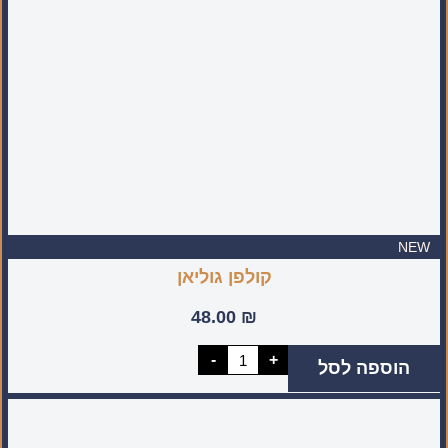
בעבודת
יד
בישראל)
NEW
קולפן גוליאן
48.00
₪
כמות
-
+
הוספה לסל
של
קולפן
גוליאן