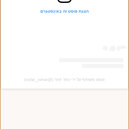
הצגת פוסט זה באינסטגרם
פוסט משותף על ידי ‏‎נופר זוהר‎‏ (@‏‎nofar_zohar‎‏)