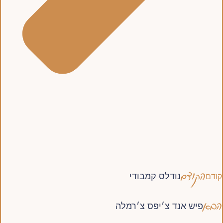
הקודם
נודלס קמבודי
קודם
הבא
פיש אנד צ׳יפס צ׳רמלה