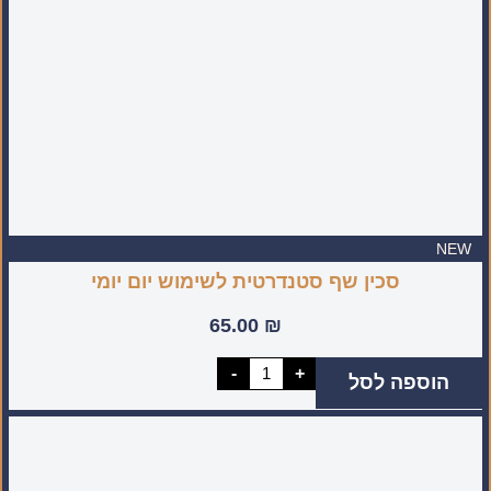
NEW
סכין שף סטנדרטית לשימוש יום יומי
65.00
₪
כמות
-
+
הוספה לסל
של
סכין
שף
סטנדרטית
לשימוש
יום
יומי