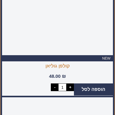
יד
בישראל)
NEW
קולפן גוליאן
48.00
₪
כמות
-
+
הוספה לסל
של
קולפן
גוליאן