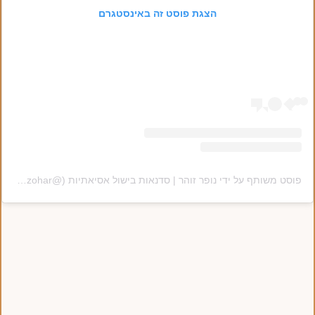
הצגת פוסט זה באינסטגרם
פוסט משותף על ידי ‏‎נופר זוהר | סדנאות בישול אסיאתיות‎‏ (@‏‎nofar_zohar‎‏)