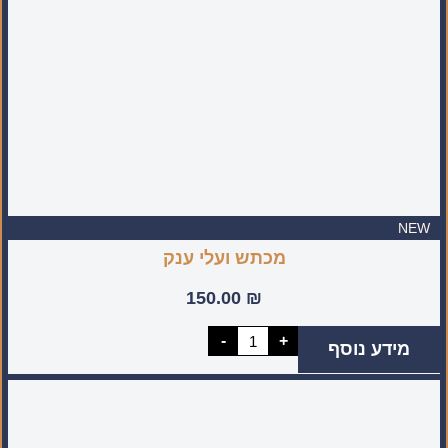
בישראל)
NEW
מכתש ועלי ענק
150.00
₪
כמות
-
+
מידע נוסף
של
מכתש
ועלי
ענק