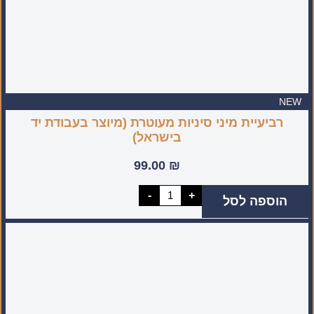
NEW
רביעיית מיני סיניות מעוטרת (מיוצר בעבודת יד
בישראל)
99.00
₪
כמות
-
+
הוספה לסל
של
רביעיית
מיני
סיניות
מעוטרת
(מיוצר
בעבודת
יד
בישראל)