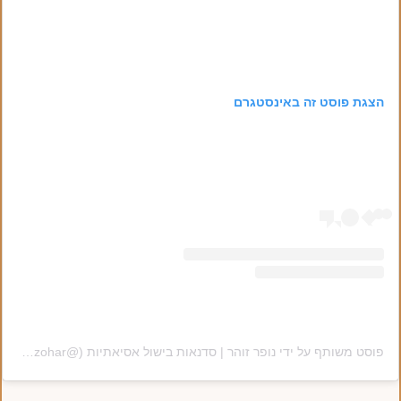
הצגת פוסט זה באינסטגרם
פוסט משותף על ידי ‏‎נופר זוהר | סדנאות בישול אסיאתיות‎‏ (@‏‎nofar_zohar‎‏)