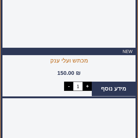
NEW
מכתש ועלי ענק
150.00
₪
כמות
-
+
מידע נוסף
של
מכתש
ועלי
ענק