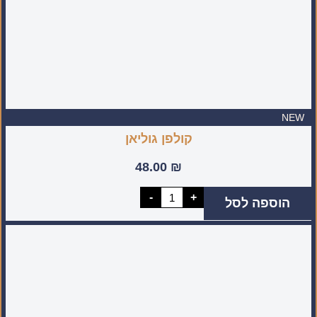
NEW
קולפן גוליאן
48.00
₪
כמות
-
+
הוספה לסל
של
קולפן
גוליאן