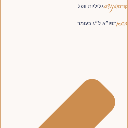
הקודם
גליליות וופל
קודם
הבא
תפו״א ל״ג בעומר