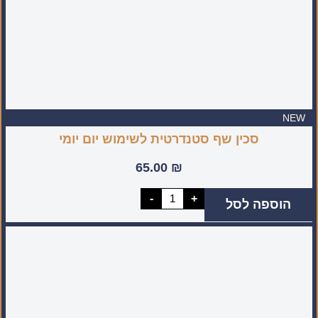
NEW
סכין שף סטנדרטית לשימוש יום יומי
65.00
₪
כמות
-
+
הוספה לסל
של
סכין
שף
סטנדרטית
לשימוש
יום
יומי