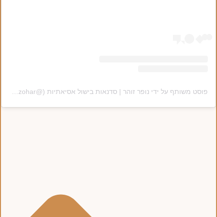
פוסט משותף על ידי ‏‎נופר זוהר | סדנאות בישול אסיאתיות‎‏ (@‏‎nofar_zohar‎‏)