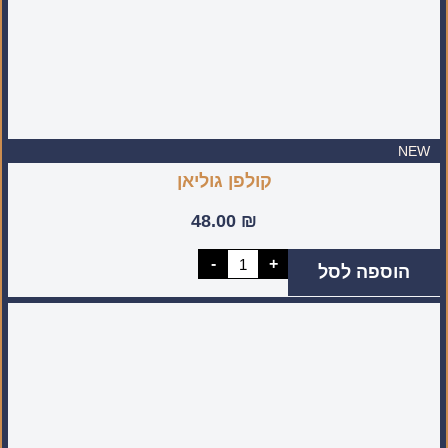
NEW
קולפן גוליאן
48.00
₪
כמות
-
+
הוספה לסל
של
קולפן
גוליאן