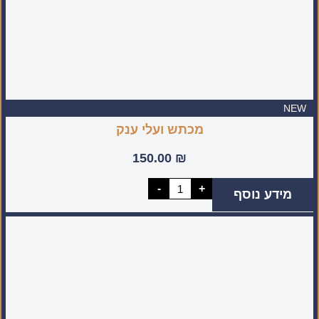
NEW
מכתש ועלי ענק
150.00
₪
כמות
-
+
מידע נוסף
של
מכתש
ועלי
ענק