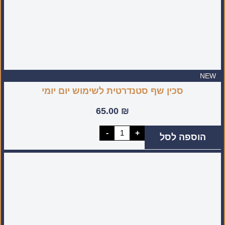
NEW
סכין שף סטנדרטית לשימוש יום יומי
65.00
₪
כמות
-
+
הוספה לסל
של
סכין
שף
סטנדרטית
לשימוש
יום
יומי