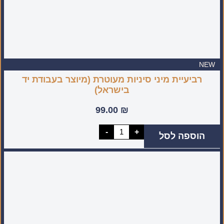
NEW
רביעיית מיני סיניות מעוטרת (מיוצר בעבודת יד
בישראל)
99.00
₪
כמות
-
+
הוספה לסל
של
רביעיית
מיני
סיניות
מעוטרת
(מיוצר
בעבודת
יד
בישראל)