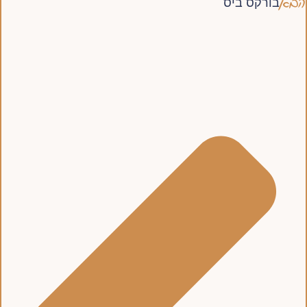
הבא
בורקס ביס