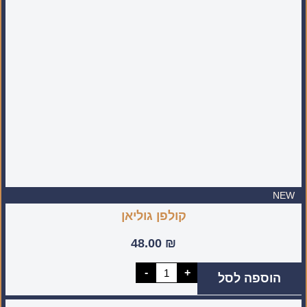
סיניות
מעוטרת
(מיוצר
בעבודת
יד
בישראל)
NEW
קולפן גוליאן
48.00
₪
כמות
-
+
הוספה לסל
של
קולפן
גוליאן