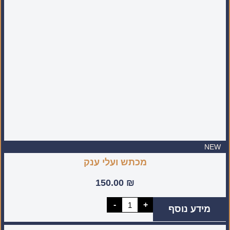
מעוטרת
(מיוצר
בעבודת
יד
בישראל)
NEW
מכתש ועלי ענק
150.00
₪
כמות
-
+
מידע נוסף
של
מכתש
ועלי