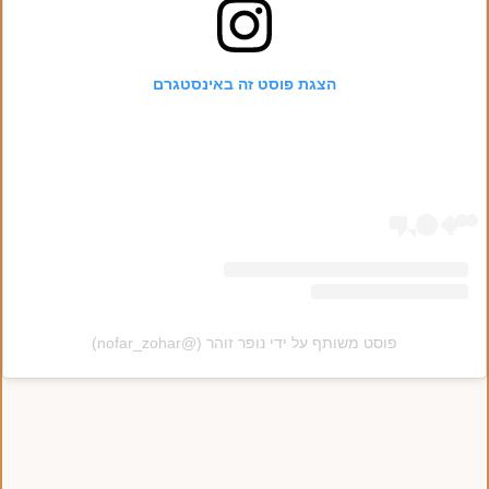
הצגת פוסט זה באינסטגרם
פוסט משותף על ידי ‏‎נופר זוהר‎‏ (@‏‎nofar_zohar‎‏)