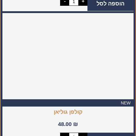
-
+
הוספה לסל
של
רביעיית
מיני
סיניות
מעוטרת
(מיוצר
בעבודת
יד
בישראל)
NEW
קולפן גוליאן
48.00
₪
כמות