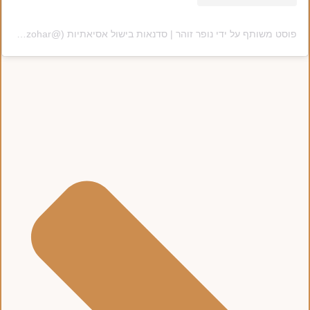
פוסט משותף על ידי ‏‎נופר זוהר | סדנאות בישול אסיאתיות‎‏ (@‏‎nofar_zohar‎‏)