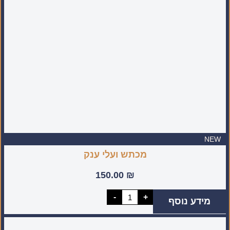
(מיוצר
בעבודת
יד
בישראל)
NEW
מכתש ועלי ענק
150.00
₪
כמות
-
+
מידע נוסף
של
מכתש
ועלי
ענק