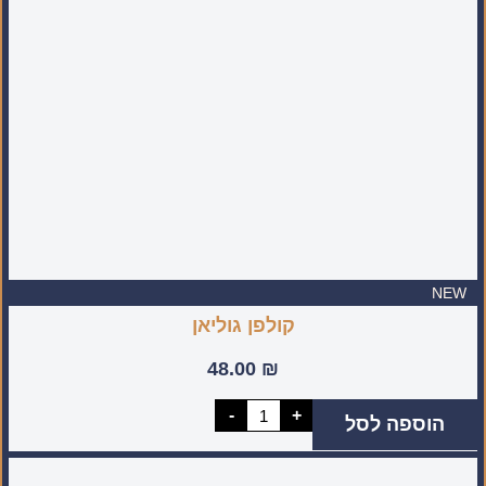
מעוטרת
(מיוצר
בעבודת
יד
בישראל)
NEW
קולפן גוליאן
48.00
₪
כמות
-
+
הוספה לסל
של
קולפן
גוליאן