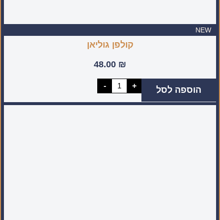
NEW
קולפן גוליאן
48.00
₪
כמות
-
+
הוספה לסל
של
קולפן
גוליאן