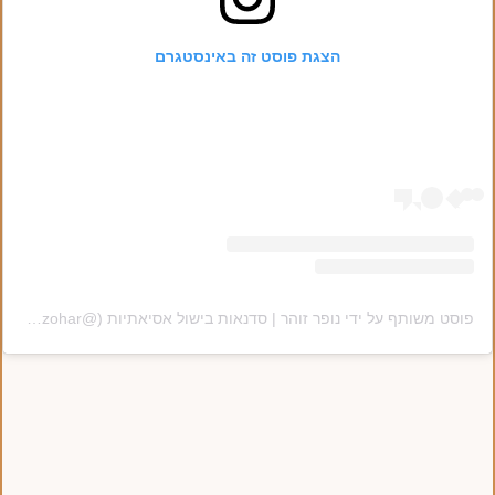
הצגת פוסט זה באינסטגרם
פוסט משותף על ידי ‏‎נופר זוהר | סדנאות בישול אסיאתיות‎‏ (@‏‎nofar_zohar‎‏)