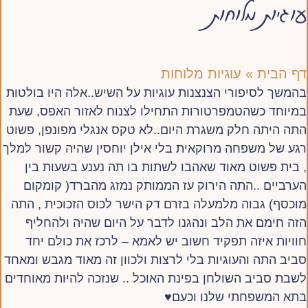
עוגיות מלוחות
דף הבית
»
עוגיות מלוחות
בהמשך לסיפורי הצנצנות עוגיות על השיש..אלה היו בולטות
במיוחד כשהטמפרטורות התחילו לצנוח לאזור האפס, שעת
התה היתה חלק משגרת היום..לא טקס אנגלי מפונפן, פשוט
רגע של משפחה מרוקאית בלי אילן יוחסין שהיה קשור למלך
, בית פשוט מאוד שאהבו לשתות בו תה נענע בשעות בין
הערביים ..התה הירוק עז הממותק נמזג מהברד( קומקום
מוכסף) גבוה מלמעלה בזרם דק הישר לכוס הזכוכית , התה
הזה חימם את הלב ונהגנו לדבר על היום שהיה ולהחליף
חוויות איזה תפקיד חשוב יש לאמא – לרכז את כולם יחד
סביב התה והעוגיות בלי לרצות ולכוון זה מאוד מגבש ומאחד
לשבת סביב השולחן בפינת האוכל .. שנזכה להיות מאוחדים
בתא המשפחתי שלנו וכעם♥️