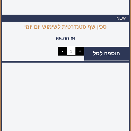
NEW
סכין שף סטנדרטית לשימוש יום יומי
65.00
₪
כמות
-
+
הוספה לסל
של
סכין
שף
סטנדרטית
לשימוש
יום
יומי