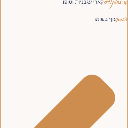
הקודם
קארי עגבניות וטופו
קודם
הבא
עוף בשומר