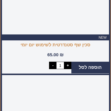
NEW
סכין שף סטנדרטית לשימוש יום יומי
65.00
₪
כמות
-
+
הוספה לסל
של
סכין
שף
סטנדרטית
לשימוש
יום
יומי