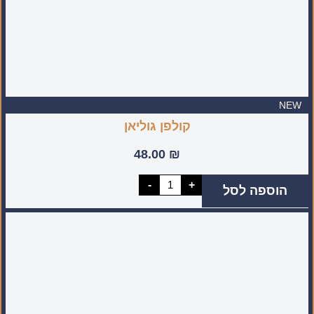
NEW
קולפן גוליאן
48.00
₪
כמות
-
+
הוספה לסל
של
קולפן
גוליאן