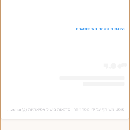
הצגת פוסט זה באינסטגרם
פוסט משותף על ידי ‏‎נופר זוהר | סדנאות בישול אסיאתיות‎‏ (@‏‎nofar_zohar‎‏)