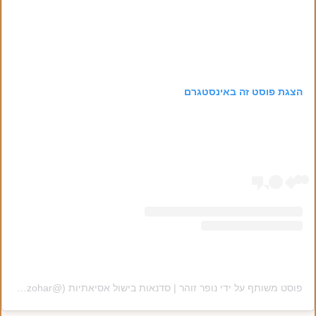
הצגת פוסט זה באינסטגרם
פוסט משותף על ידי ‏‎נופר זוהר | סדנאות בישול אסיאתיות‎‏ (@‏‎nofar_zohar‎‏)