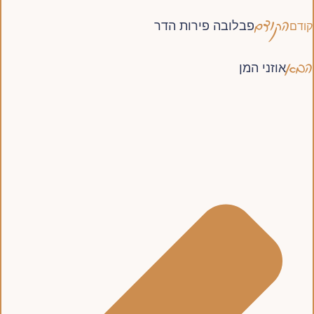
הקודם
פבלובה פירות הדר
קודם
הבא
אוזני המן