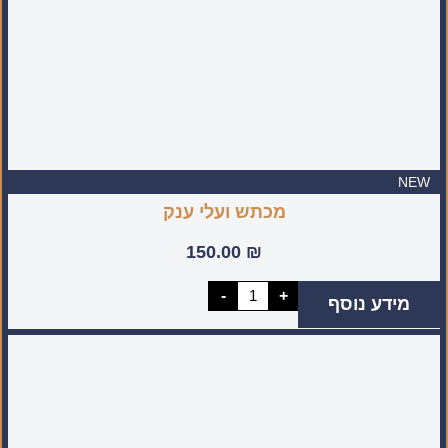
NEW
מכתש ועלי ענק
150.00
₪
כמות
-
+
מידע נוסף
של
מכתש
ועלי
ענק