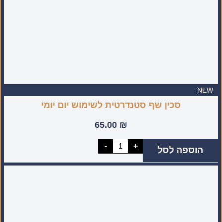
NEW
סכין שף סטנדרטית לשימוש יום יומי
65.00
₪
כמות
-
+
הוספה לסל
של
סכין
שף
סטנדרטית
לשימוש
יום
יומי