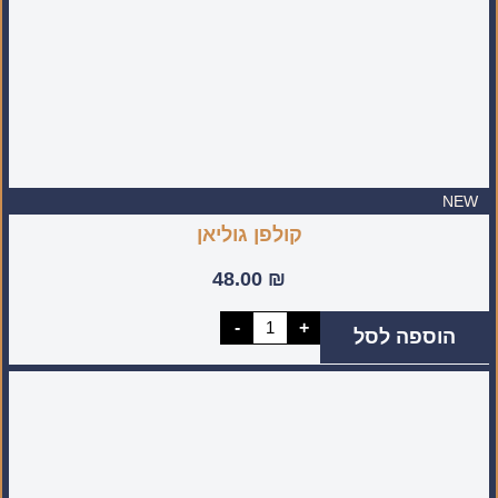
NEW
קולפן גוליאן
48.00
₪
כמות
-
+
הוספה לסל
של
קולפן
גוליאן