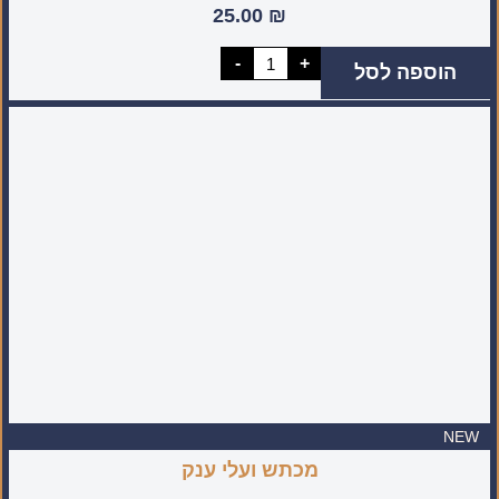
25.00
₪
כמות
-
+
הוספה לסל
של
מיני
סינייה
מעוטרת
(מיוצר
בעבודת
יד
בישראל)
NEW
מכתש ועלי ענק