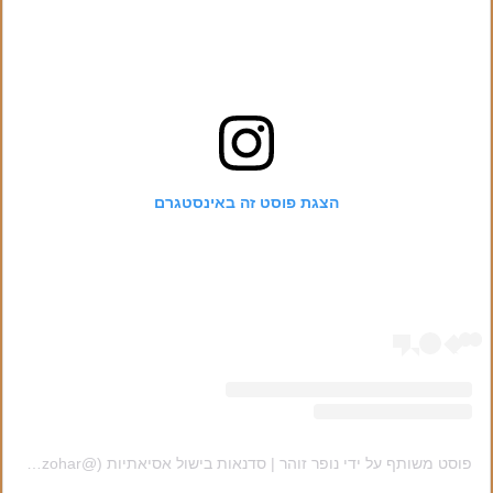
הצגת פוסט זה באינסטגרם
פוסט משותף על ידי ‏‎נופר זוהר | סדנאות בישול אסיאתיות‎‏ (@‏‎nofar_zohar‎‏)