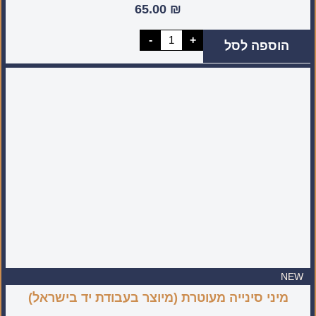
65.00
₪
כמות
-
+
הוספה לסל
של
סכין
שף
סטנדרטית
לשימוש
יום
יומי
NEW
מיני סינייה מעוטרת (מיוצר בעבודת יד בישראל)