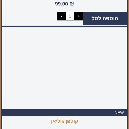
99.00
₪
כמות
-
+
הוספה לסל
של
רביעיית
מיני
סיניות
מעוטרת
(מיוצר
בעבודת
יד
בישראל)
NEW
קולפן גוליאן