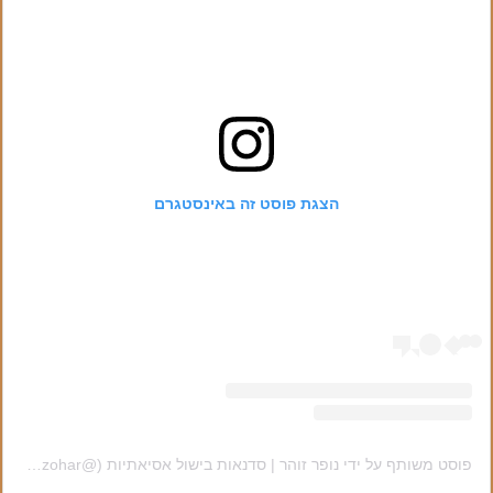
הצגת פוסט זה באינסטגרם
פוסט משותף על ידי ‏‎נופר זוהר | סדנאות בישול אסיאתיות‎‏ (@‏‎nofar_zohar‎‏)