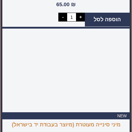
65.00
₪
כמות
-
+
הוספה לסל
של
סכין
שף
סטנדרטית
לשימוש
יום
יומי
NEW
מיני סינייה מעוטרת (מיוצר בעבודת יד בישראל)