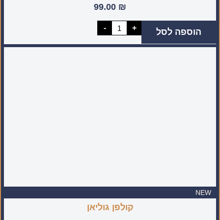
99.00
₪
כמות
-
+
הוספה לסל
של
רביעיית
מיני
סיניות
מעוטרת
(מיוצר
בעבודת
יד
בישראל)
NEW
קולפן גוליאן