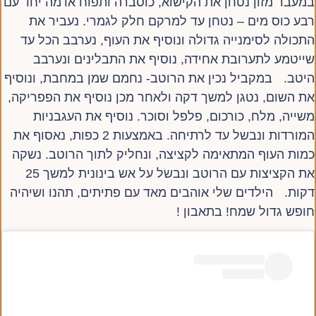
במעבד מזון נטחן את הקישוא, כוסברה ותפוח אדמה יחד עם
רבע כוס מים – נטחן עד למרקם חלק לגמרי. נעביר את
התכולה לסימנייה גדולה ונוסיף את העוף, נערבב הכל עד
שייטמע לתערובת אחידה, נוסיף את התבלינים ונערבב
היטב. במקביל נכין את הרוטב- נחמם שמן במחבת, ונוסיף
את השום, נטגן למשך דקה ולאחר מכן נוסיף את הפפריקה,
משייה, מלח, כורכום, פלפל וסוכר. נוסיף את העגבניות
המורדות ונבשל עד לרתיחה. באמצעות 2 כפות, נאסוף את
כמות העוף המתאימה לקציצה, ונחליק לתוך הרוטב. נשקה
את הקציצות עם הרוטב ונבשל על אש בינונית למשך 25
דקות. הילדים שלי אוהבים מאד עם פתיתים, תהנו ושיהיה
חופש גדול שמח! בתאבון !