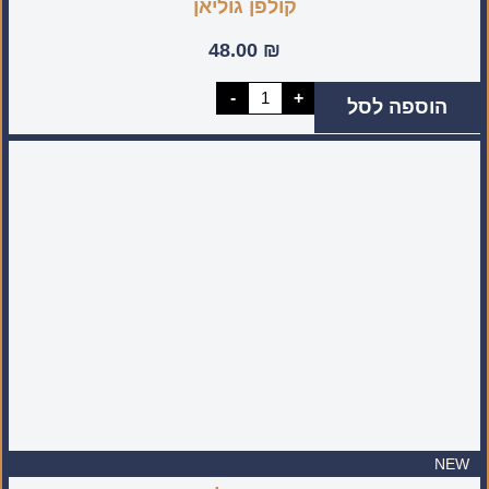
קולפן גוליאן
48.00
₪
כמות
-
+
הוספה לסל
של
קולפן
גוליאן
NEW