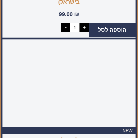
בישראל)
99.00
₪
כמות
-
+
הוספה לסל
של
רביעיית
מיני
סיניות
מעוטרת
(מיוצר
בעבודת
יד
בישראל)
NEW