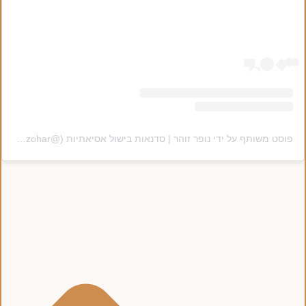
פוסט משותף על ידי ‏‎נופר זוהר | סדנאות בישול אסיאתיות‎‏ (@‏‎nofar_zohar‎‏)