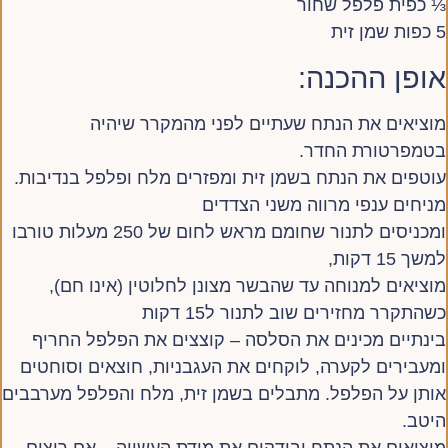
⅓ כפית פלפל שחור
5 כפות שמן זית
אופן ההכנה:
מוציאים את הנתח שעתיים לפני מהמקרר שיהיה
בטמפרטורת החדר.
עוטפים את הנתח בשמן זית ומפזרים מלח ופלפל בנדיבות.
מניחים ענפי מרווה משני הצדדים
ומכניסים לתנור שחומם מראש לחום של 250 מעלות טורבו
למשך 15 דקות,
מוציאים למנוחה עד שהבשר מצונן לחלוטין (אינו חם),
כשהתקרר מחזירים שוב לתנור ל15 דקות
בינתיים מכינים את הסלסה – קוצצים את הפלפל החריף
ומעבירים לקערה, לוקחים את העגבניות, חוצאים וסוחטים
אותן על הפלפל. מתבלים בשמן זית, מלח והפלפל מערבבים
היטב.
מוציאים את הנתח ובודקים את מידת העשייה – אם רוצים