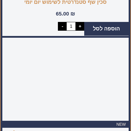
סכין שף סטנדרטית לשימוש יום יומי
65.00
₪
כמות
-
+
הוספה לסל
של
סכין
שף
סטנדרטית
לשימוש
יום
יומי
NEW