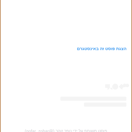
הצגת פוסט זה באינסטגרם
פוסט משותף על ידי ‏‎נופר זוהר‎‏ (@‏‎nofar_zohar‎‏)