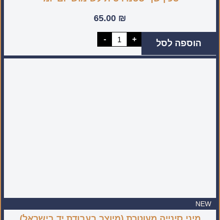
65.00
₪
כמות
-
+
הוספה לסל
של
סכין
שף
סטנדרטית
לשימוש
יום
יומי
NEW
מיני סינייה מעוטרת (מיוצר בעבודת יד בישראל)