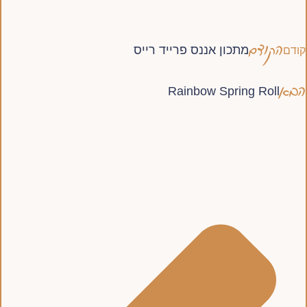
הקודם
מתכון אננס פרייד רייס
קודם
הבא
Rainbow Spring Roll