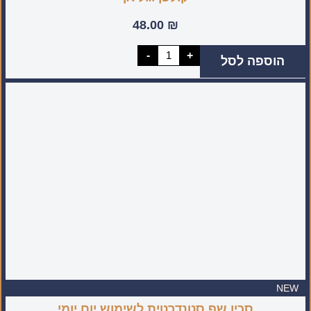
48.00
₪
כמות
-
+
הוספה לסל
של
קולפן
גוליאן
NEW
סכין שף סטנדרטית לשימוש יום יומי