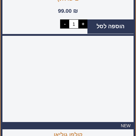
99.00
₪
כמות
-
+
הוספה לסל
של
רביעיית
מיני
סיניות
מעוטרת
(מיוצר
בעבודת
יד
בישראל)
NEW
קולפן גוליאן