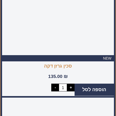
NEW
סכין גרזן דקה
135.00
₪
כמות
-
+
הוספה לסל
של
סכין
גרזן
דקה