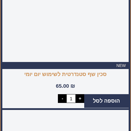
NEW
סכין שף סטנדרטית לשימוש יום יומי
65.00
₪
כמות
-
+
הוספה לסל
של
סכין
שף
סטנדרטית
לשימוש
יום
יומי