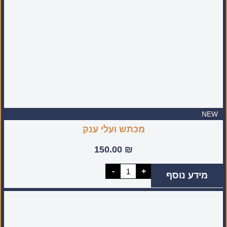
בישראל)
NEW
מכתש ועלי ענק
150.00
₪
כמות
-
+
מידע נוסף
של
מכתש
ועלי
ענק