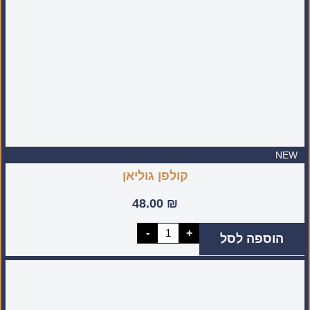
יד
בישראל)
NEW
קולפן גוליאן
48.00
₪
כמות
-
+
הוספה לסל
של
קולפן
גוליאן