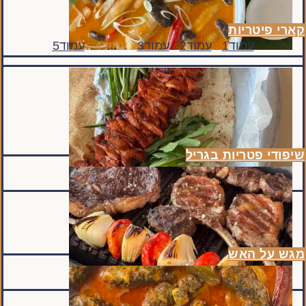
קארי פיטריות
עמוד
1
עמוד
2
עמוד
3
עמוד
4
עמוד
5
שיפודי פטריות בגריל
מגש על האש