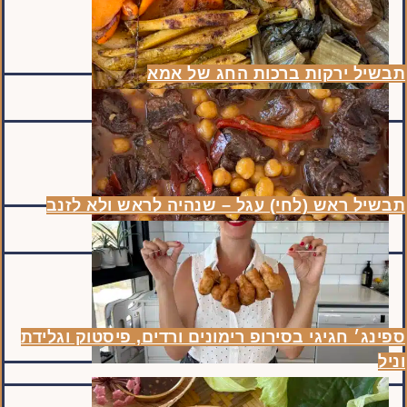
תבשיל ירקות ברכות החג של אמא
תבשיל ראש (לחי) עגל – שנהיה לראש ולא לזנב
ספינג׳ חגיגי בסירופ רימונים ורדים, פיסטוק וגלידת
וניל