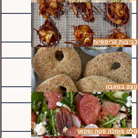
לביבות קריספיות
קעק בטאבון
סלט פומלה פטה ופקאן