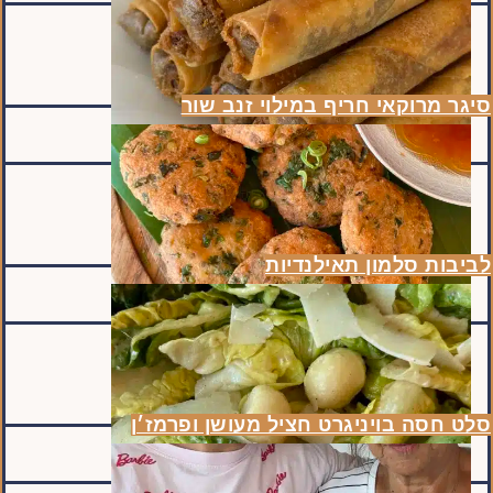
סיגר מרוקאי חריף במילוי זנב שור
לביבות סלמון תאילנדיות
סלט חסה בויניגרט חציל מעושן ופרמז׳ן