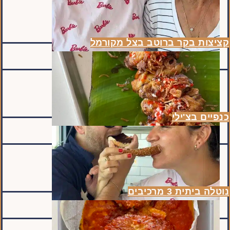
קציצות בקר ברוטב בצל מקורמל
כנפיים בצ'ילי
נוטלה ביתית 3 מרכיבים