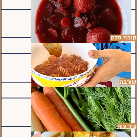
קובה סלק
שורבה
ציר עוף