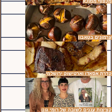
מלפוף ממולא
ערמונים בטאבון
קדרת אסאדו וארטישוק ירושלמי
קציצות עננים לשובה של רומי גונן