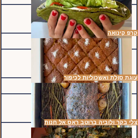
קרפ קינואה
עוגת סולת ואשכוליות לכיפור
צלי בקר ולוביה ברוטב ראס אל חנות