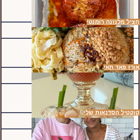
חציל מלנזנה רומנטי
אורז פאד תאי
קוקטיל הסדנאות שלי