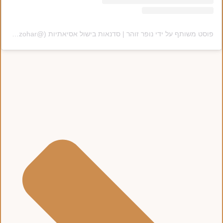
פוסט משותף על ידי ‏‎נופר זוהר | סדנאות בישול אסיאתיות‎‏ (@‏‎nofar_zohar‎‏)