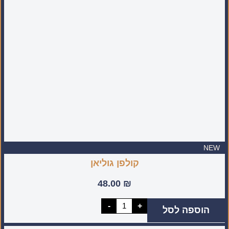
סיניות
מעוטרת
(מיוצר
בעבודת
יד
בישראל)
NEW
קולפן גוליאן
48.00
₪
כמות
-
+
הוספה לסל
של
קולפן
גוליאן