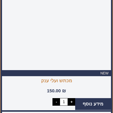
מעוטרת
(מיוצר
בעבודת
יד
בישראל)
NEW
מכתש ועלי ענק
150.00
₪
כמות
-
+
מידע נוסף
של
מכתש
ועלי